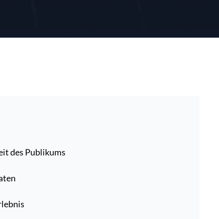
it des Publikums
aten
rlebnis