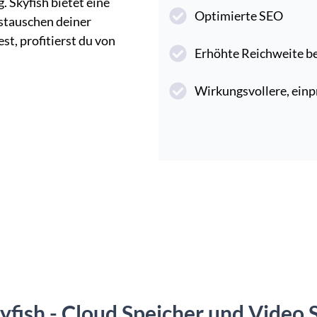
 Skyfish bietet eine
Optimierte SEO
stauschen deiner
t, profitierst du von
Erhöhte Reichweite b
Wirkungsvollere, einp
kyfish - Cloud Speicher und Video