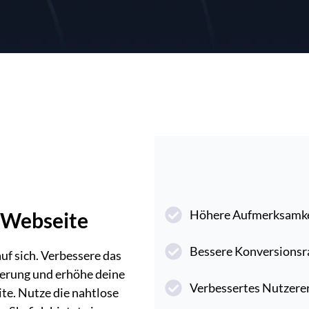
Höhere Aufmerksamke
r Webseite
Bessere Konversionsr
f sich. Verbessere das
ierung und erhöhe deine
Verbessertes Nutzere
te. Nutze die nahtlose