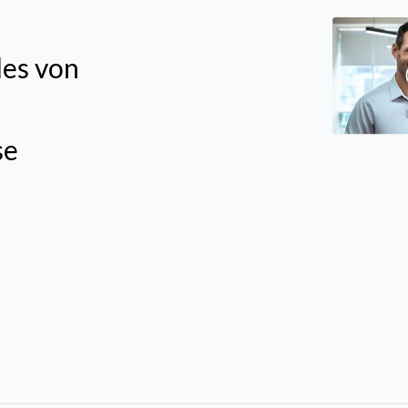
es von
se