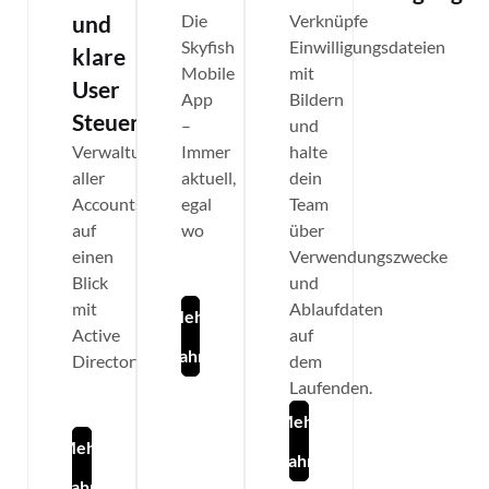
und
Die
Verknüpfe
Skyfish
Einwilligungsdateien
klare
Mobile
mit
User
App
Bildern
Steuerung
–
und
Verwaltung
Immer
halte
aller
aktuell,
dein
Accounts
egal
Team
auf
wo
über
einen
Verwendungszwecke
Blick
und
mit
Ablaufdaten
Mehr
Active
auf
erfahren
Directory
dem
Laufenden.
Mehr
Mehr
erfahren
erfahren