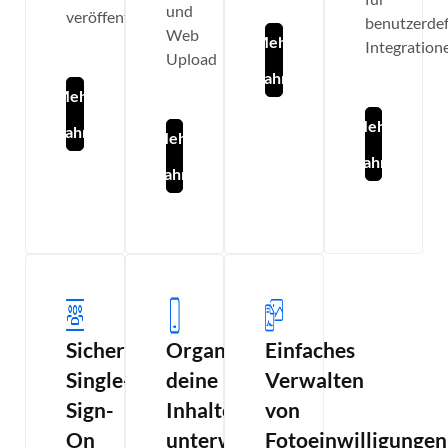
und
veröffentlichen
benutzerdef
Web
Mehr
Integration
Upload
erfahren
Mehr
Mehr
erfahren
Mehr
erfahren
erfahren
Sicheres
Organisiere
Einfaches
Single-
deine
Verwalten
Sign-
Inhalte
von
On
unterwegs
Fotoeinwilligungen