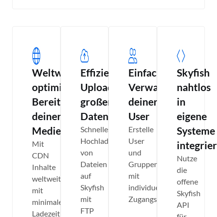
Weltweit
Effizienter
Einfaches
Skyfish
optimierte
Upload
Verwalten
nahtlos
Bereitstellung
großer
deiner
in
deiner
Datenmengen
User
eigene
Medien
Schnelles
Erstelle
Systeme
Hochladen
User
Mit
integrie
von
und
CDN
Nutze
Dateien
Gruppen
Inhalte
die
auf
mit
weltweit
offene
Skyfish
individuellen
mit
Skyfish
mit
Zugangsrechten
minimaler
API
FTP
Ladezeit
für