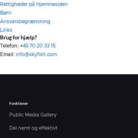
Rettigheder på Hjemmesiden
Børn
Ansvarsbegrænsning
Links
Brug for hjælp?
Telefon: +
45 70 20 33 15
Email:
info@skyfish.com
Funktioner
Public Media Gallery
Del nemt og effektivt